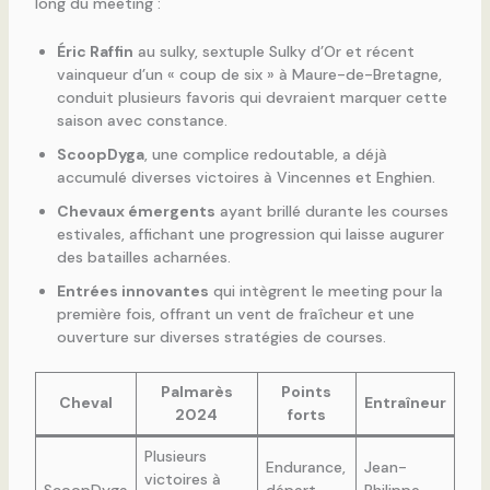
long du meeting :
Éric Raffin
au sulky, sextuple Sulky d’Or et récent
vainqueur d’un « coup de six » à Maure-de-Bretagne,
conduit plusieurs favoris qui devraient marquer cette
saison avec constance.
ScoopDyga
, une complice redoutable, a déjà
accumulé diverses victoires à Vincennes et Enghien.
Chevaux émergents
ayant brillé durante les courses
estivales, affichant une progression qui laisse augurer
des batailles acharnées.
Entrées innovantes
qui intègrent le meeting pour la
première fois, offrant un vent de fraîcheur et une
ouverture sur diverses stratégies de courses.
Palmarès
Points
Cheval
Entraîneur
2024
forts
Plusieurs
Endurance,
Jean-
victoires à
ScoopDyga
départ
Philippe