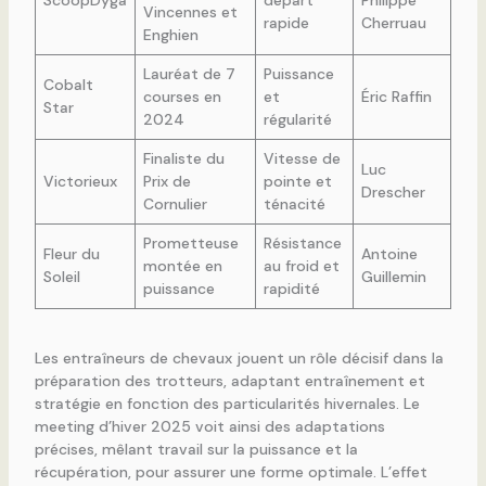
Vincennes et
rapide
Cherruau
Enghien
Lauréat de 7
Puissance
Cobalt
courses en
et
Éric Raffin
Star
2024
régularité
Finaliste du
Vitesse de
Luc
Victorieux
Prix de
pointe et
Drescher
Cornulier
ténacité
Prometteuse
Résistance
Fleur du
Antoine
montée en
au froid et
Soleil
Guillemin
puissance
rapidité
Les entraîneurs de chevaux jouent un rôle décisif dans la
préparation des trotteurs, adaptant entraînement et
stratégie en fonction des particularités hivernales. Le
meeting d’hiver 2025 voit ainsi des adaptations
précises, mêlant travail sur la puissance et la
récupération, pour assurer une forme optimale. L’effet